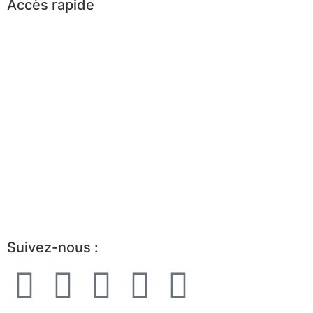
Accès rapide
Événements
Trouvez un mandat
Trouvez un consultant
Boîte à outils
Avantages d’être partenaire
Devenir membre
Portrait de l’industrie
Guide de démarrage
Suivez-nous :