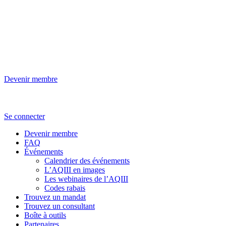
Aller
au
contenu
Devenir membre
Se connecter
Devenir membre
FAQ
Événements
Calendrier des événements
L’AQIII en images
Les webinaires de l’AQIII
Codes rabais
Trouvez un mandat
Trouvez un consultant
Boîte à outils
Partenaires