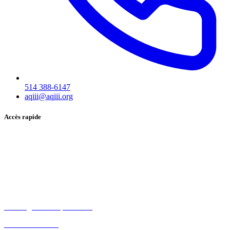
514 388-6147
aqiii@aqiii.org
Accès rapide
Événements
Trouvez un mandat
Trouvez un consultant
Boîte à outils
Avantages d’être partenaire
Devenir membre