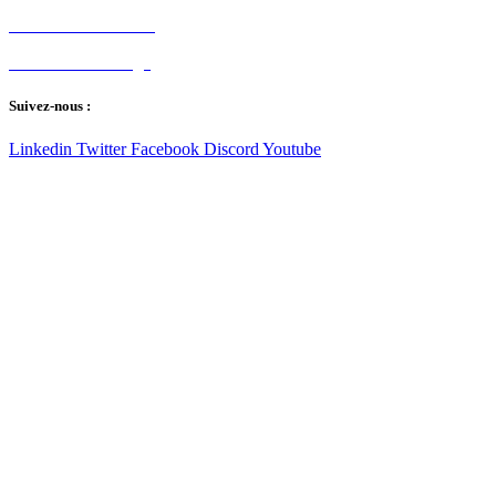
Portrait de l’industrie
Guide de démarrage
Suivez-nous :
Linkedin
Twitter
Facebook
Discord
Youtube