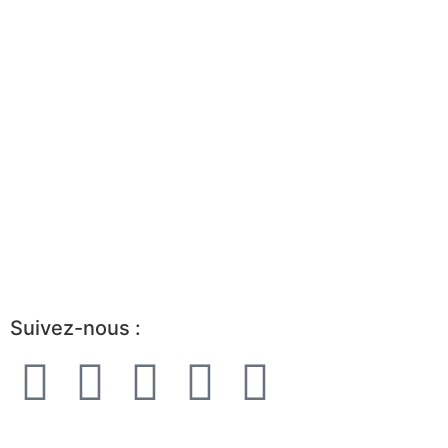
Événements
Trouvez un mandat
Trouvez un consultant
Boîte à outils
Avantages d’être partenaire
Devenir membre
Portrait de l’industrie
Guide de démarrage
Suivez-nous :