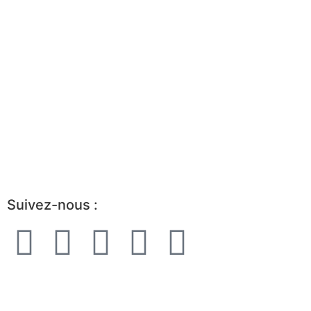
Trouvez un mandat
Trouvez un consultant
Boîte à outils
Avantages d’être partenaire
Devenir membre
Portrait de l’industrie
Guide de démarrage
Suivez-nous :