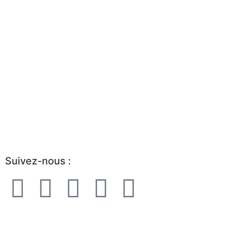
Événements
Trouvez un mandat
Trouvez un consultant
Boîte à outils
Avantages d’être partenaire
Devenir membre
Portrait de l’industrie
Guide de démarrage
Suivez-nous :