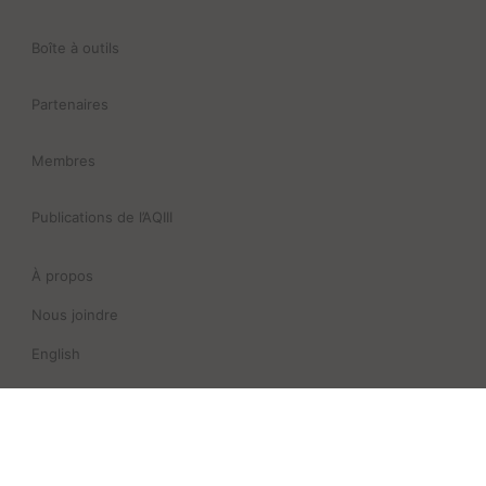
Boîte à outils
Partenaires
Membres
Publications de l’AQIII
À propos
Nous joindre
English