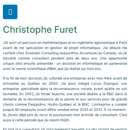
Christophe Furet
J’ai suivi un parcours en mathématiques et en ingénierie agronomique à Paris
avant de me spécialiser en gestion de projet informatique. J’ai débuté ma
carrière chez Ensersen Consulting (aujourd’hui Accenture) au Canada, où j’ai
travaillé comme consultant pendant près de deux ans. Une opportunité
unique s’est ensuite présentée : un doctorat en informatique en partenariat
avec le centre scientifique d’IBM, que j’ai réalisé sur trois ans.
À la fin de mon doctorat, j’ai cofondé une entreprise avec mon frère avant de
m’installer au Québec en 2000. J’ai alors intégré Locus Dialogue, une
entreprise spécialisée dans la reconnaissance vocale, avant qu’elle ne soit
rachetée. En 2002, j’ai fondé Nuecho, une société dédiée à la R&D dans le
domaine de la reconnaissance de la parole et aux services pour de grands
clients comme Desjardins, Hydro-Québec et la BNC. L’entreprise a compté
jusqu’à 60 employés avant d’être vendue entre 2020 et 2022. À ce moment-
là, j’avais déjà pris du recul et poursuivais mon activité de consultant. C’est
aussi à cette période que j’ai rejoint l’AQIII.
En tant que consultant, j’ai principalement travaillé sur des projets de gestion