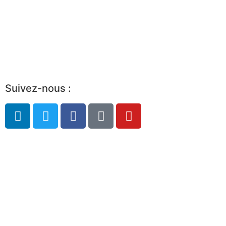
Avantages d’être partenaire
Devenir membre
Portrait de l’industrie
Guide de démarrage
Suivez-nous :