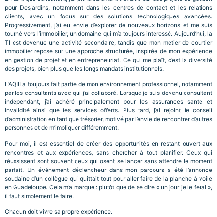
pour Desjardins, notamment dans les centres de contact et les relations
clients, avec un focus sur des solutions technologiques avancées.
Progressivement, j’ai eu envie d’explorer de nouveaux horizons et me suis
tourné vers l’immobilier, un domaine qui m’a toujours intéressé. Aujourd’hui, la
TI est devenue une activité secondaire, tandis que mon métier de courtier
immobilier repose sur une approche structurée, inspirée de mon expérience
en gestion de projet et en entrepreneuriat. Ce qui me plaît, c’est la diversité
des projets, bien plus que les longs mandats institutionnels.
L’AQIII a toujours fait partie de mon environnement professionnel, notamment
par les consultants avec qui j’ai collaboré. Lorsque je suis devenu consultant
indépendant, j’ai adhéré principalement pour les assurances santé et
invalidité ainsi que les services offerts. Plus tard, j’ai rejoint le conseil
d’administration en tant que trésorier, motivé par l’envie de rencontrer d’autres
personnes et de m’impliquer différemment.
Pour moi, il est essentiel de créer des opportunités en restant ouvert aux
rencontres et aux expériences, sans chercher à tout planifier. Ceux qui
réussissent sont souvent ceux qui osent se lancer sans attendre le moment
parfait. Un événement déclencheur dans mon parcours a été l’annonce
soudaine d’un collègue qui quittait tout pour aller faire de la planche à voile
en Guadeloupe. Cela m’a marqué : plutôt que de se dire « un jour je le ferai »,
il faut simplement le faire.
Chacun doit vivre sa propre expérience.