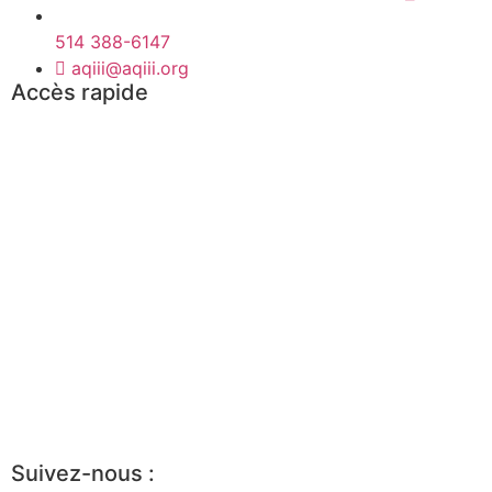
514 388-6147
aqiii@aqiii.org
Accès rapide
Événements
Trouvez un mandat
Trouvez un consultant
Boîte à outils
Avantages d’être partenaire
Devenir membre
Portrait de l’industrie
Guide de démarrage
Suivez-nous :